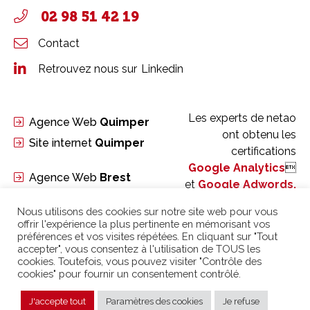
02 98 51 42 19
Contact
Retrouvez nous sur
Linkedin
Les experts de netao
Agence Web
Quimper
ont obtenu les
Site internet
Quimper
certifications
Google Analytics

Agence Web
Brest
et
Google Adwords.
Site internet
Brest
Nous utilisons des cookies sur notre site web pour vous
offrir l'expérience la plus pertinente en mémorisant vos
préférences et vos visites répétées. En cliquant sur "Tout
accepter", vous consentez à l'utilisation de TOUS les
cookies. Toutefois, vous pouvez visiter "Contrôle des
cookies" pour fournir un consentement contrôlé.
MENTIONS LÉGALES
|
POLITIQUE DE CONFIDENTIALITÉ
| © 2024 CONCEPTION &
DÉVELOPPEMENT
NETAO
| TOUS DROITS RÉSERVÉS
J'accepte tout
Paramètres des cookies
Je refuse