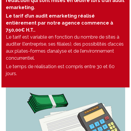
rédaction qui sont mises en œuvre lors d’un audit
emarketing.
Le tarif d’un audit emarketing réalisé
entièrement par notre agence commence à
750,00€ H.T..
Le tarif est variable en fonction du nombre de sites à
auditer (l’entreprise, ses filiales), des possibilités d’accès
aux plates-formes d’analyse et de l’environnement
concurrentiel.
Le temps de réalisation est compris entre 30 et 60
jours.