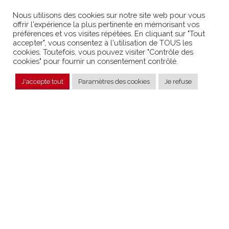
02 98 51 42 19
Nous utilisons des cookies sur notre site web pour vous
Contact
offrir l'expérience la plus pertinente en mémorisant vos
préférences et vos visites répétées. En cliquant sur "Tout
Retrouvez nous sur
Linkedin
accepter", vous consentez à l'utilisation de TOUS les
cookies. Toutefois, vous pouvez visiter "Contrôle des
cookies" pour fournir un consentement contrôlé.
Les experts de netao
Agence Web
Quimper
J'accepte tout
Paramètres des cookies
Je refuse
ont obtenu les
Site internet
Quimper
certifications
Google Analytics

Agence Web
Brest
et
Google Adwords.
Site internet
Brest
MENTIONS LÉGALES
|
POLITIQUE DE CONFIDENTIALITÉ
| © 2024 CONCEPTION &
DÉVELOPPEMENT
NETAO
| TOUS DROITS RÉSERVÉS