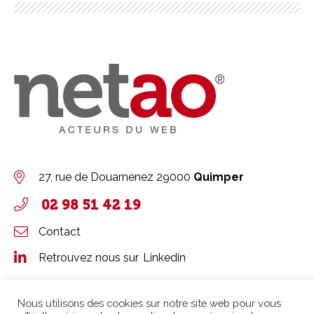
27, rue de Douarnenez
29000
Quimper
02 98 51 42 19
Contact
Retrouvez nous sur
Linkedin
Nous utilisons des cookies sur notre site web pour vous
Les experts de netao
Agence Web
Quimper