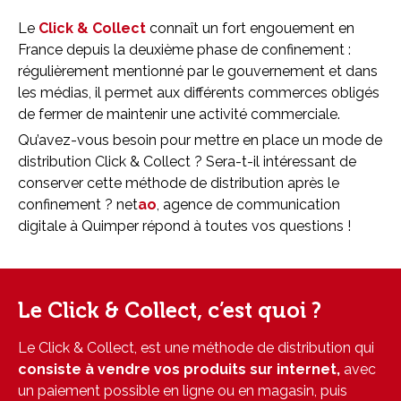
Le
Click & Collect
connaît un fort engouement en
France depuis la deuxième phase de confinement :
régulièrement mentionné par le gouvernement et dans
les médias, il permet aux différents commerces obligés
de fermer de maintenir une activité commerciale.
Qu’avez-vous besoin pour mettre en place un mode de
distribution Click & Collect ? Sera-t-il intéressant de
conserver cette méthode de distribution après le
confinement ? net
ao
, agence de communication
digitale à Quimper répond à toutes vos questions !
Le Click & Collect, c’est quoi ?
Le Click & Collect, est une méthode de distribution qui
consiste à vendre vos produits sur internet,
avec
un paiement possible en ligne ou en magasin, puis