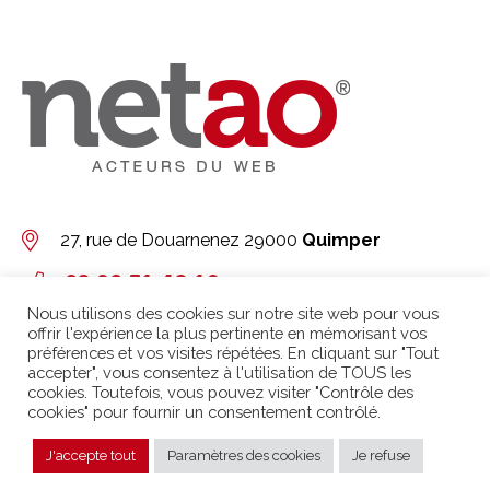
27, rue de Douarnenez
29000
Quimper
02 98 51 42 19
Nous utilisons des cookies sur notre site web pour vous
Contact
offrir l'expérience la plus pertinente en mémorisant vos
préférences et vos visites répétées. En cliquant sur "Tout
Retrouvez nous sur
Linkedin
accepter", vous consentez à l'utilisation de TOUS les
cookies. Toutefois, vous pouvez visiter "Contrôle des
cookies" pour fournir un consentement contrôlé.
Les experts de netao
Agence Web
Quimper
J'accepte tout
Paramètres des cookies
Je refuse
ont obtenu les
Site internet
Quimper